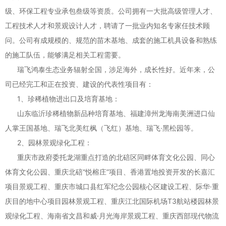
级、环保工程专业承包叁级等资质。公司拥有一大批高级管理人才、
工程技术人才和景观设计人才，聘请了一批业内知名专家任技术顾
问。公司有成规模的、规范的苗木基地、成套的施工机具设备和熟练
的施工队伍，能够满足相关工程需要。
瑞飞鸿泰生态业务辐射全国，涉足海外，成长性好。近年来，公
司已经完工和正在投资、建设的代表性项目有：
1、珍稀植物进出口及培育基地：
山东临沂珍稀植物新品种培育基地、福建漳州龙海南美洲进口仙
人掌王国基地、瑞飞北美红枫（飞红）基地、瑞飞·黑松园等。
2、园林景观绿化工程：
重庆市政府委托龙湖重点打造的北碚区同畔体育文化公园、同心
体育文化公园、重庆北碚“悦榕庄”项目、香港置地投资开发的长嘉汇
项目景观工程、重庆市城口县红军纪念公园核心区建设工程、际华·重
庆目的地中心项目园林景观工程、重庆江北国际机场T3航站楼园林景
观绿化工程、海南省文昌和威·月光海岸景观工程、重庆西部现代物流