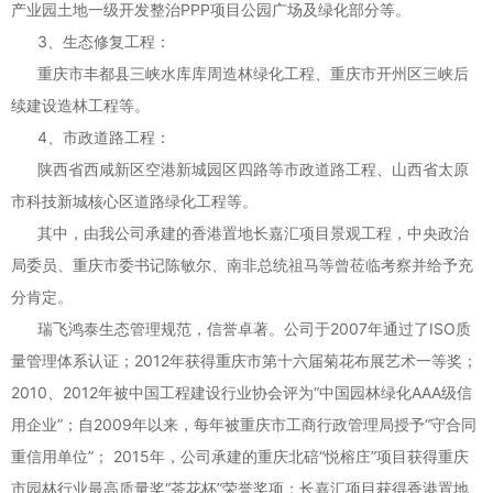
产业园土地一级开发整治PPP项目公园广场及绿化部分等。
3、生态修复工程：
重庆市丰都县三峡水库库周造林绿化工程、重庆市开州区三峡后
续建设造林工程等。
4、市政道路工程：
陕西省西咸新区空港新城园区四路等市政道路工程、山西省太原
市科技新城核心区道路绿化工程等。
其中，由我公司承建的香港置地长嘉汇项目景观工程，中央政治
局委员、重庆市委书记陈敏尔、南非总统祖马等曾莅临考察并给予充
分肯定。
瑞飞鸿泰生态
管理规范，信誉卓著。公司于2007年通过了ISO质
量管理体系认证；2012年获得重庆市第十六届菊花布展艺术一等奖；
2010、2012年被中国工程建设行业协会评为“中国园林绿化AAA级信
用企业”；自2009年以来，每年被重庆市工商行政管理局授予“守合同
重信用单位”； 2015年，公司承建的重庆北碚“悦榕庄”项目获得重庆
市园林行业最高质量奖“茶花杯”荣誉奖项；长嘉汇项目获得香港置地